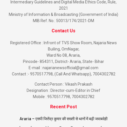
Intermediary Guidelines and Digital Media Ethics Code, Rule,
2021
Ministry of Information & Broadcasting (Government of India)
MIB Ref. No.: 50013/174/2021-DM
Contact Us
Registered Office : Infront of TVS Show Room, Najaria News
Builing, OmNagar,
Ward No 08, Araria,
Pincode- 854311, District- Araria, State- Bihar
E-mail : najarianewsofficial@gmail.com
Contact :- 9570517798, (Call And Whatsapp), 7004302782
Contact Person : Vikash Prakash
Designation : Director-cum-Editor in Chief
Mobile : 9570517798, 7004302782
Recent Post
Araria – एसपी जितेंद्र कुमार की सख्ती से थानों में बढ़ी जवाबदेही