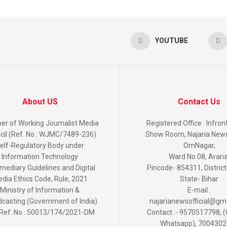
YOUTUBE
About US
Contact Us
r of Working Journalist Media
Registered Office : Infro
cil (Ref. No.: WJMC/7489-236)
Show Room, Najaria News 
elf-Regulatory Body under
OmNagar,
Information Technology
Ward No 08, Araria
rmediary Guidelines and Digital
Pincode- 854311, District
dia Ethics Code, Rule, 2021
State- Bihar
Ministry of Information &
E-mail :
casting (Government of India)
najarianewsofficial@gm
Ref. No.: 50013/174/2021-DM
Contact :- 9570517798, (
Whatsapp), 700430