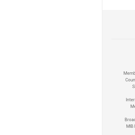
Membe
Coun
S
Inte
Me
Broad
MIB 