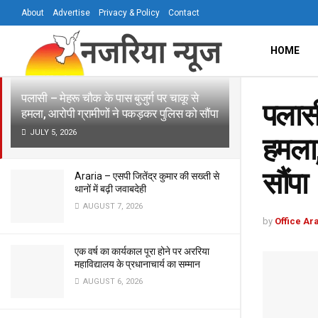
About
Advertise
Privacy & Policy
Contact
LATEST
TRENDING
Filter
HOME
पलासी – मेहरू चौक के पास बुजुर्ग पर चाकू से
पलासी
हमला, आरोपी ग्रामीणों ने पकड़कर पुलिस को सौंपा
JULY 5, 2026
हमला,
सौंपा
Araria – एसपी जितेंद्र कुमार की सख्ती से
थानों में बढ़ी जवाबदेही
AUGUST 7, 2026
by
Office Ar
एक वर्ष का कार्यकाल पूरा होने पर अररिया
महाविद्यालय के प्रधानाचार्य का सम्मान
AUGUST 6, 2026