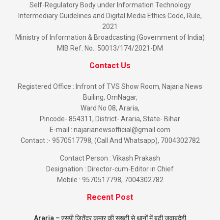
Self-Regulatory Body under Information Technology
Intermediary Guidelines and Digital Media Ethics Code, Rule,
2021
Ministry of Information & Broadcasting (Government of India)
MIB Ref. No.: 50013/174/2021-DM
Contact Us
Registered Office : Infront of TVS Show Room, Najaria News
Builing, OmNagar,
Ward No 08, Araria,
Pincode- 854311, District- Araria, State- Bihar
E-mail : najarianewsofficial@gmail.com
Contact :- 9570517798, (Call And Whatsapp), 7004302782
Contact Person : Vikash Prakash
Designation : Director-cum-Editor in Chief
Mobile : 9570517798, 7004302782
Recent Post
Araria – एसपी जितेंद्र कुमार की सख्ती से थानों में बढ़ी जवाबदेही