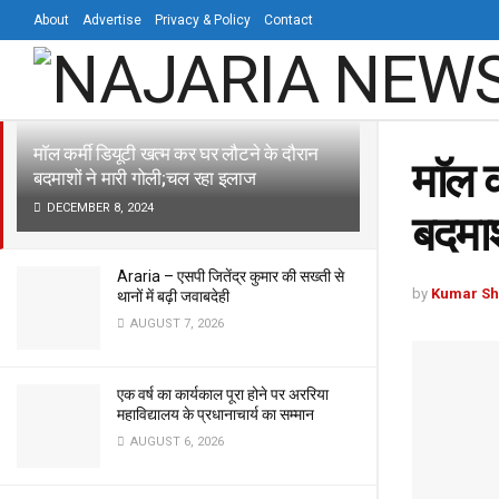
About
Advertise
Privacy & Policy
Contact
LATEST
TRENDING
Filter
माॅल कर्मी डियूटी खत्म कर घर लौटने के दौरान
माॅल 
बदमाशों ने मारी गोली;चल रहा इलाज
DECEMBER 8, 2024
बदमाश
Araria – एसपी जितेंद्र कुमार की सख्ती से
by
Kumar Sh
थानों में बढ़ी जवाबदेही
AUGUST 7, 2026
एक वर्ष का कार्यकाल पूरा होने पर अररिया
महाविद्यालय के प्रधानाचार्य का सम्मान
AUGUST 6, 2026