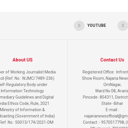
YOUTUBE
About US
Contact Us
r of Working Journalist Media
Registered Office : Infro
cil (Ref. No.: WJMC/7489-236)
Show Room, Najaria News 
elf-Regulatory Body under
OmNagar,
Information Technology
Ward No 08, Araria
rmediary Guidelines and Digital
Pincode- 854311, District
dia Ethics Code, Rule, 2021
State- Bihar
Ministry of Information &
E-mail :
casting (Government of India)
najarianewsofficial@gm
Ref. No.: 50013/174/2021-DM
Contact :- 9570517798, (