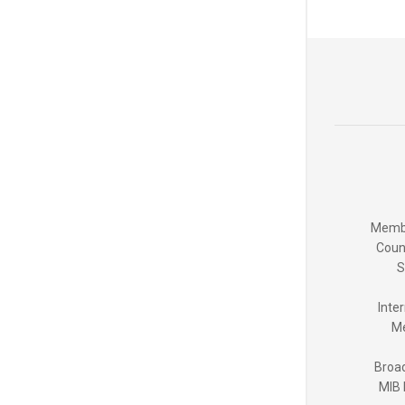
Membe
Coun
S
Inte
Me
Broad
MIB 