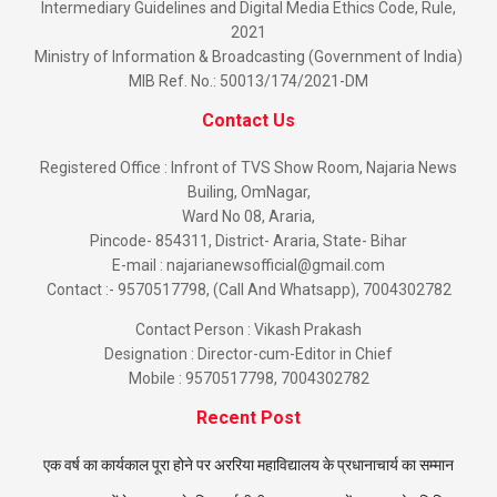
Intermediary Guidelines and Digital Media Ethics Code, Rule,
2021
Ministry of Information & Broadcasting (Government of India)
MIB Ref. No.: 50013/174/2021-DM
Contact Us
Registered Office : Infront of TVS Show Room, Najaria News
Builing, OmNagar,
Ward No 08, Araria,
Pincode- 854311, District- Araria, State- Bihar
E-mail : najarianewsofficial@gmail.com
Contact :- 9570517798, (Call And Whatsapp), 7004302782
Contact Person : Vikash Prakash
Designation : Director-cum-Editor in Chief
Mobile : 9570517798, 7004302782
Recent Post
एक वर्ष का कार्यकाल पूरा होने पर अररिया महाविद्यालय के प्रधानाचार्य का सम्मान